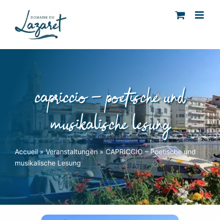
Skip
to
content
capriccio – poetische und
musikalische lesung
Accueil
»
Veranstaltungen
»
CAPRICCIO – Poetische und
musikalische Lesung