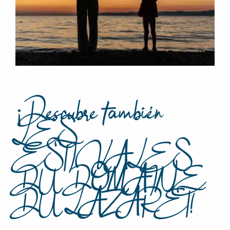
¡Descubre también
LES
ESTIVALES
DU DOMAINE
DU LAZARET!