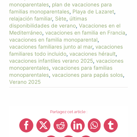
monoparentales
,
plan de vacaciones para
familias monoparentales
,
Playa de Lazaret
,
relajación familiar
,
Sète
,
últimas
disponibilidades de verano
,
Vacaciones en el
Mediterráneo
,
vacaciones en familia en Francia
,
vacaciones en familia monoparental
,
vacaciones familiares junto al mar
,
vacaciones
familiares todo incluido
,
vacaciones hérault
,
vacaciones infantiles verano 2025
,
vacaciones
monoparentales
,
vacaciones para familias
monoparentales
,
vacaciones para papás solos
,
Verano 2025
Partagez cet article :
Facebook
X
Reddit
LinkedIn
WhatsApp
Tumblr