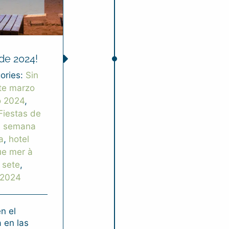
de 2024!
ories:
Sin
te marzo
o 2024
,
Fiestas de
e semana
a
,
hotel
ue mer à
 sete
,
 2024
n el
 en las