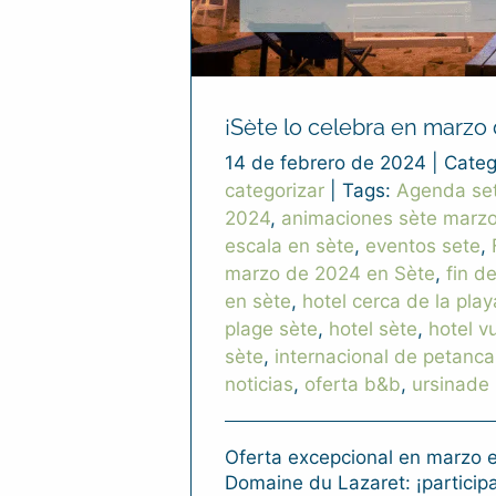
¡Sète lo celebra en marzo 
14 de febrero de 2024
|
Categ
categorizar
|
Tags:
Agenda se
2024
,
animaciones sète marz
escala en sète
,
eventos sete
,
marzo de 2024 en Sète
,
fin d
en sète
,
hotel cerca de la play
plage sète
,
hotel sète
,
hotel v
sète
,
internacional de petanca
noticias
,
oferta b&b
,
ursinade
Oferta excepcional en marzo e
Domaine du Lazaret: ¡participa