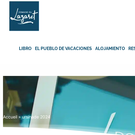
Skip
to
content
LIBRO
EL PUEBLO DE VACACIONES
ALOJAMIENTO
RE
Accueil
»
ursinade 2024