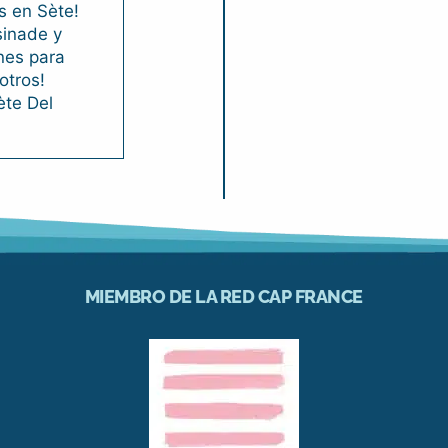
s en Sète!
sinade y
nes para
otros!
ète Del
MIEMBRO DE LA RED CAP FRANCE