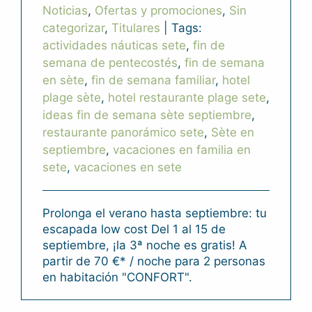
Noticias
,
Ofertas y promociones
,
Sin
categorizar
,
Titulares
|
Tags:
actividades náuticas sete
,
fin de
semana de pentecostés
,
fin de semana
en sète
,
fin de semana familiar
,
hotel
plage sète
,
hotel restaurante plage sete
,
ideas fin de semana sète septiembre
,
restaurante panorámico sete
,
Sète en
septiembre
,
vacaciones en familia en
sete
,
vacaciones en sete
Prolonga el verano hasta septiembre: tu
escapada low cost Del 1 al 15 de
septiembre, ¡la 3ª noche es gratis! A
partir de 70 €* / noche para 2 personas
en habitación "CONFORT".