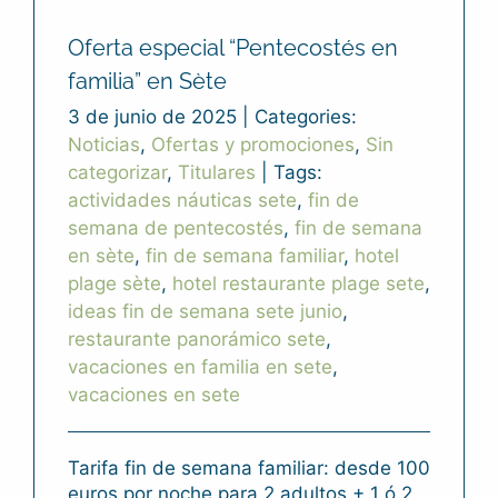
Oferta especial “Pentecostés en
familia” en Sète
3 de junio de 2025
|
Categories:
Noticias
,
Ofertas y promociones
,
Sin
categorizar
,
Titulares
|
Tags:
actividades náuticas sete
,
fin de
semana de pentecostés
,
fin de semana
en sète
,
fin de semana familiar
,
hotel
plage sète
,
hotel restaurante plage sete
,
ideas fin de semana sete junio
,
restaurante panorámico sete
,
vacaciones en familia en sete
,
vacaciones en sete
Tarifa fin de semana familiar: desde 100
euros por noche para 2 adultos + 1 ó 2