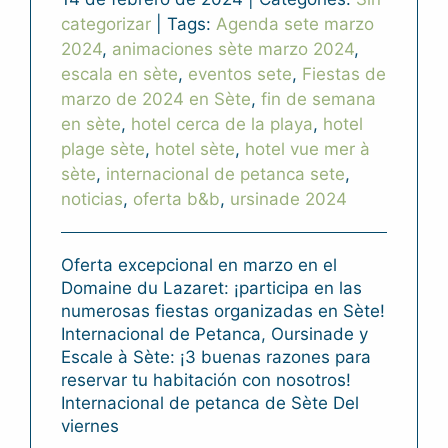
categorizar
|
Tags:
Agenda sete marzo
2024
,
animaciones sète marzo 2024
,
escala en sète
,
eventos sete
,
Fiestas de
marzo de 2024 en Sète
,
fin de semana
en sète
,
hotel cerca de la playa
,
hotel
plage sète
,
hotel sète
,
hotel vue mer à
sète
,
internacional de petanca sete
,
noticias
,
oferta b&b
,
ursinade 2024
Oferta excepcional en marzo en el
Domaine du Lazaret: ¡participa en las
numerosas fiestas organizadas en Sète!
Internacional de Petanca, Oursinade y
Escale à Sète: ¡3 buenas razones para
reservar tu habitación con nosotros!
Internacional de petanca de Sète Del
viernes