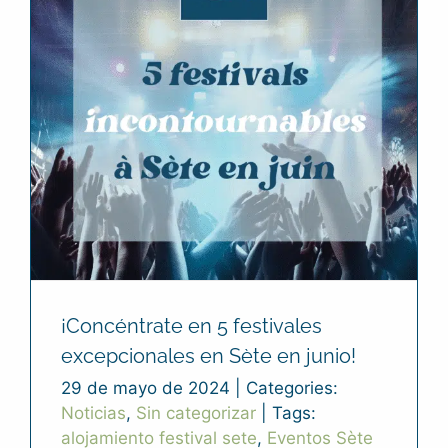
¡Concéntrate en 5 festivales
excepcionales en Sète en junio!
29 de mayo de 2024
|
Categories:
Noticias
,
Sin categorizar
|
Tags:
alojamiento festival sete
,
Eventos Sète