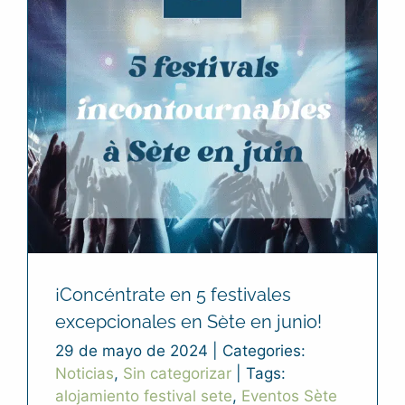
¡Concéntrate en 5 festivales
excepcionales en Sète en junio!
29 de mayo de 2024
|
Categories:
Noticias
,
Sin categorizar
|
Tags:
alojamiento festival sete
,
Eventos Sète