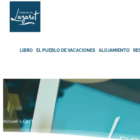
Skip
to
content
LIBRO
EL PUEBLO DE VACACIONES
ALOJAMIENTO
RE
Accueil
»
Cat 5