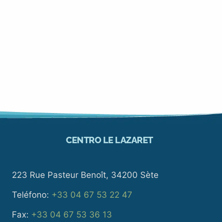
CENTRO LE LAZARET
223 Rue Pasteur Benoît, 34200 Sète
Teléfono:
+33 04 67 53 22 47
Fax:
+33 04 67 53 36 13