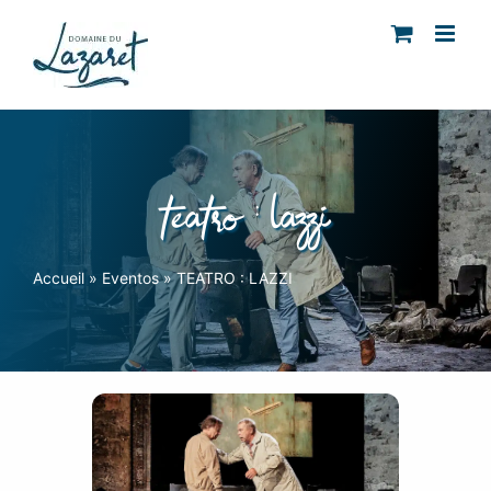
Skip
to
content
teatro : lazzi
Accueil
»
Eventos
»
TEATRO : LAZZI