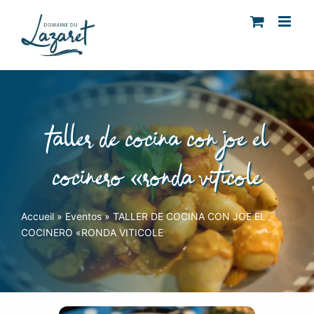
Skip
to
content
taller de cocina con joe el
cocinero «ronda viticole
Accueil
»
Eventos
»
TALLER DE COCINA CON JOE EL
COCINERO «RONDA VITICOLE