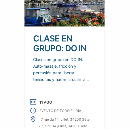
CLASE EN
GRUPO: DO IN
Clases en grupo en DO IN.
Auto-masaje, fricción y
percusión para liberar
tensiones y hacer circular la
energía por todo el cuerpo.
Calma y proporciona
sensaciones reales de
11 AGO
bienestar para el cuerpo y la
EVENTO DE TODO EL DÍA
mente.
7 rue du 14 juillet, 34200 Sète
7 rue du 14 juillet, 34200 Sète