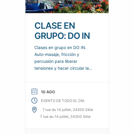
CLASE EN
GRUPO: DO IN
Clases en grupo en DO IN.
Auto-masaje, fricción y
percusión para liberar
tensiones y hacer circular la
energía por todo el cuerpo.
Calma y proporciona
sensaciones reales de
10 AGO
bienestar para el cuerpo y la
EVENTO DE TODO EL DÍA
mente.
7 rue du 14 juillet, 34200 Sète
7 rue du 14 juillet, 34200 Sète