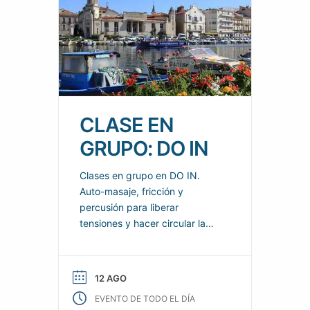
CLASE EN
GRUPO: DO IN
Clases en grupo en DO IN.
Auto-masaje, fricción y
percusión para liberar
tensiones y hacer circular la
energía por todo el cuerpo.
Calma y proporciona
sensaciones reales de
12 AGO
bienestar para el cuerpo y la
EVENTO DE TODO EL DÍA
mente.