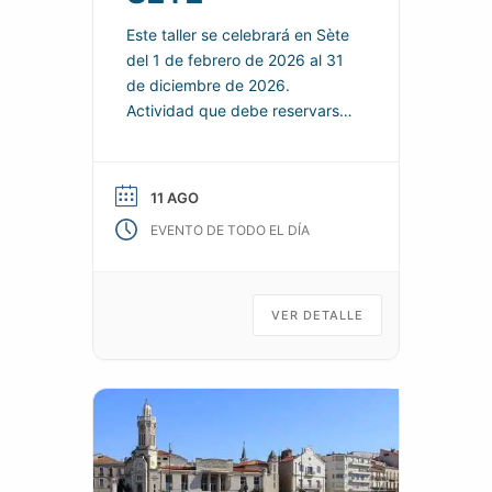
Este taller se celebrará en Sète
del 1 de febrero de 2026 al 31
de diciembre de 2026.
Actividad que debe reservarse
de acuerdo con las condiciones
especificadas por el
organizador. Descubre o
11 AGO
mejora tus habilidades de
EVENTO DE TODO EL DÍA
navegación. Navegación con
tripulación. Almuerzo del
sábado disponible. Información
práctica Organizador: SOCIÉTÉ
VER DETALLE
NAUTIQUE DE SÈTE Teléfono:
07 43