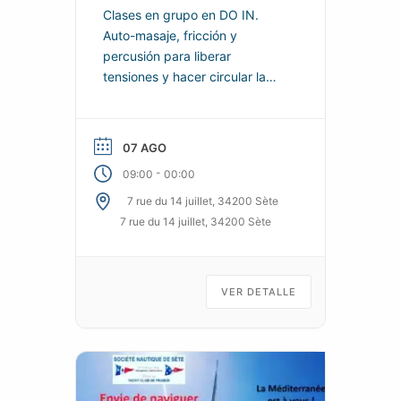
Clases en grupo en DO IN.
Auto-masaje, fricción y
percusión para liberar
tensiones y hacer circular la
energía por todo el cuerpo.
Calma y proporciona
sensaciones reales de
07 AGO
bienestar para el cuerpo y la
-
09:00
00:00
mente.
7 rue du 14 juillet, 34200 Sète
7 rue du 14 juillet, 34200 Sète
VER DETALLE