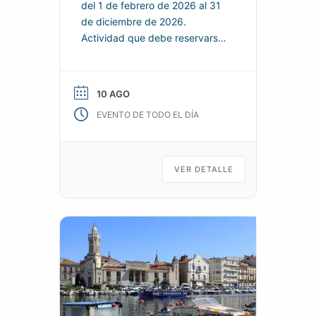
del 1 de febrero de 2026 al 31
de diciembre de 2026.
Actividad que debe reservarse
de acuerdo con las condiciones
especificadas por el
organizador. Descubre o
10 AGO
mejora tus habilidades de
EVENTO DE TODO EL DÍA
navegación. Navegación con
tripulación. Almuerzo del
sábado disponible. Información
práctica Organizador: SOCIÉTÉ
VER DETALLE
NAUTIQUE DE SÈTE Teléfono:
07 43