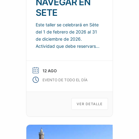
NAVEGAR EN
SETE
Este taller se celebrará en Sète
del 1 de febrero de 2026 al 31
de diciembre de 2026.
Actividad que debe reservarse
de acuerdo con las condiciones
especificadas por el
organizador. Descubre o
12 AGO
mejora tus habilidades de
EVENTO DE TODO EL DÍA
navegación. Navegación con
tripulación. Almuerzo del
sábado disponible. Información
práctica Organizador: SOCIÉTÉ
VER DETALLE
NAUTIQUE DE SÈTE Teléfono:
07 43