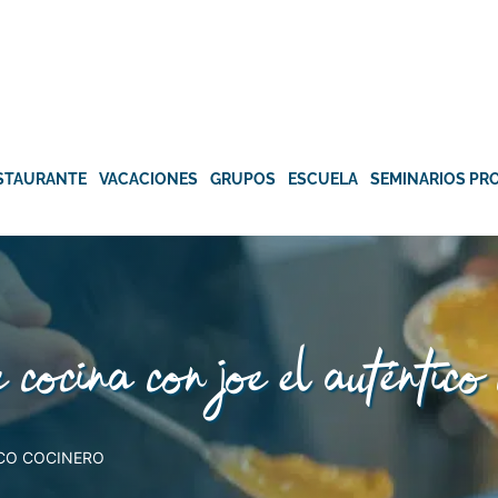
STAURANTE
VACACIONES
GRUPOS
ESCUELA
SEMINARIOS PR
e cocina con joe el auténtico
ICO COCINERO