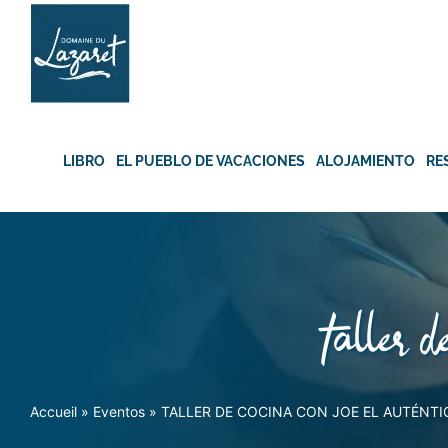
Skip
to
content
LIBRO
EL PUEBLO DE VACACIONES
ALOJAMIENTO
RE
taller d
Accueil
»
Eventos
»
TALLER DE COCINA CON JOE EL AUTÉNT