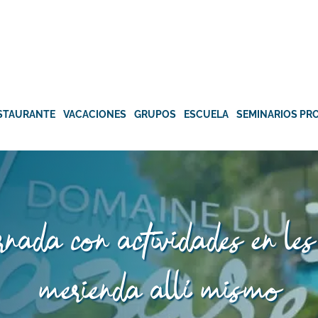
STAURANTE
VACACIONES
GRUPOS
ESCUELA
SEMINARIOS PR
rnada con actividades en les 
merienda allí mismo