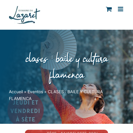
Skip
to
content
clases : baile y cultura
flamenca
Accueil
»
Eventos
»
CLASES : BAILE Y CULTURA
FLAMENCA