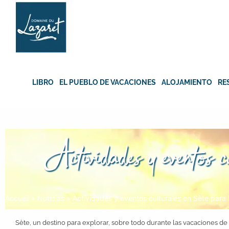
Skip
to
content
LIBRO
EL PUEBLO DE VACACIONES
ALOJAMIENTO
RE
Actividades y eventos c
Accueil
»
Noticias
»
Actividades y eventos culturales en Sète para 
Sète, un destino para explorar, sobre todo durante las vacaciones de