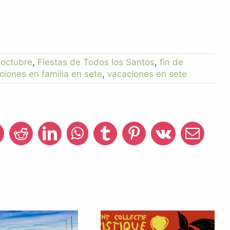
 octubre
,
Fiestas de Todos los Santos
,
fin de
ciones en familia en sete
,
vacaciones en sete
ook
X
Reddit
LinkedIn
WhatsApp
Tumblr
Pinterest
Vk
Email