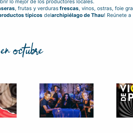
rir lo mejor de los productores locales.
aseras
, frutas y verduras
frescas
, vinos, ostras, foie g
roductos típicos
del
archipiélago de Thau
! Reúnete a 
en octubre