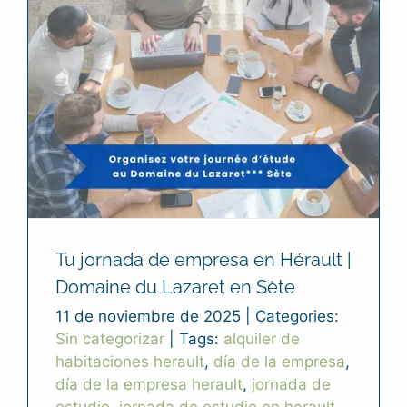
Tu jornada de empresa en Hérault |
Domaine du Lazaret en Sète
11 de noviembre de 2025
|
Categories:
Sin categorizar
|
Tags:
alquiler de
habitaciones herault
,
día de la empresa
,
día de la empresa herault
,
jornada de