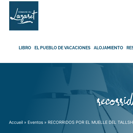
Skip
to
content
LIBRO
EL PUEBLO DE VACACIONES
ALOJAMIENTO
RE
recorri
Accueil
»
Eventos
»
RECORRIDOS POR EL MUELLE DEL TALLSH