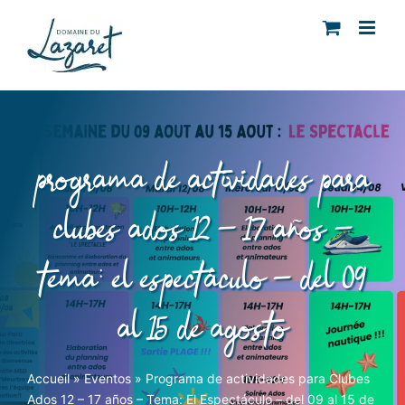
Skip
to
content
programa de actividades para
clubes ados 12 – 17 años –
tema: el espectáculo – del 09
al 15 de agosto
Accueil
»
Eventos
»
Programa de actividades para Clubes
Ados 12 – 17 años – Tema: El Espectáculo – del 09 al 15 de