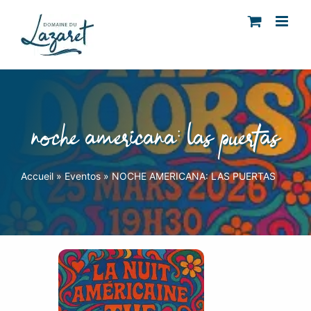
Skip
to
content
noche americana: las puertas
Accueil
»
Eventos
»
NOCHE AMERICANA: LAS PUERTAS