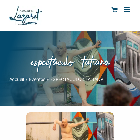
Skip
to
content
espectáculo : tatiana
Accueil
»
Eventos
»
ESPECTÁCULO : TATIANA