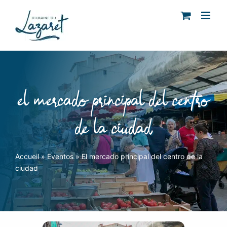
Skip
to
content
el mercado principal del centro
de la ciudad
Accueil
»
Eventos
»
El mercado principal del centro de la
ciudad