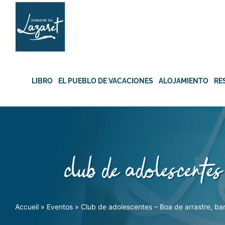
Skip
to
content
LIBRO
EL PUEBLO DE VACACIONES
ALOJAMIENTO
RE
club de adolescentes
Accueil
»
Eventos
»
Club de adolescentes – Boa de arrastre, bar