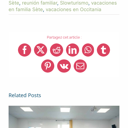
Sète
,
reunión familiar
,
Slowturismo
,
vacaciones
en familia Sète
,
vacaciones en Occitania
Partagez cet article :
Facebook
X
Reddit
LinkedIn
WhatsApp
Tumblr
Pinterest
Vk
Email
Related Posts