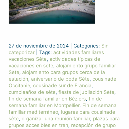
27 de noviembre de 2024
|
Categories:
Sin
categorizar
|
Tags:
actividades familiares
vacaciones Sète
,
actividades típicas de
vacaciones en sete
,
alojamiento grupo familiar
Sète
,
alojamiento para grupos cerca de la
estación
,
aniversario de boda Sète
,
cousinade
Occitanie
,
cousinade sur de Francia
,
cumpleaños de sète
,
fiesta de jubilación Sète
,
fin de semana familiar en Béziers
,
fin de
semana familiar en Montpellier
,
Fin de semana
familiar mediterráneo
,
lugares para cousinade
sète
,
organizar una reunión familiar
,
plazas para
grupos accesibles en tren
,
recepción de grupo