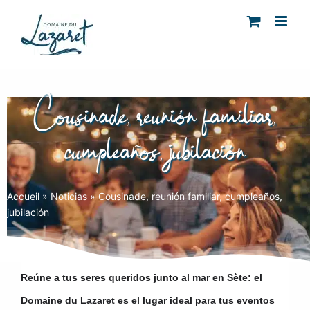
Skip
to
content
Cousinade, reunión familiar,
cumpleaños, jubilación
Accueil
»
Noticias
»
Cousinade, reunión familiar, cumpleaños,
jubilación
Reúne a tus seres queridos junto al mar en Sète: el
Domaine du Lazaret es el lugar ideal para tus eventos