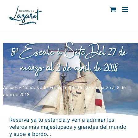
Skip
to
content
5ª Escale à Sète Del 27 de
marzo al 2 de abril de 2018
Accueil
»
Noticias
»
5ª Escale à Sète Del 27 de marzo al 2 de
abril de 2018
Reserva ya tu estancia y ven a admirar los
veleros más majestuosos y grandes del mundo
y sube a bordo…