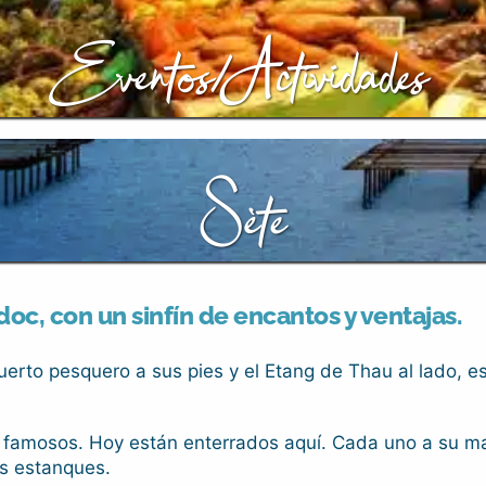
Eventos/Actividades
Sète
c, con un sinfín de encantos y ventajas.
puerto pesquero a sus pies y el Etang de Thau al lado, 
 famosos. Hoy están enterrados aquí. Cada uno a su man
os estanques.