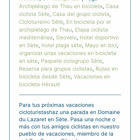
Archipiélago de Thau en bicicleta
,
Casa
ciclista Sète
,
Casa del grupo ciclista
,
Cicloturismo Sète
,
En bicicleta por el
archipiélago de Thau
,
Etapa ciclista
mediterránea
,
Geovelo
,
Hotel deportivo
en Sète
,
hotel plage sète
,
Mayo en bici
,
organizar unas vacaciones en bicicleta
en sète
,
Paquete ciclogrupo Sète
,
Reserva para grupos ciclistas
,
Rutas en
bicicleta desde Sète
,
Vacaciones en
bicicleta Hérault
Para tus próximas vacaciones
cicloturistashaz una parada en Domaine
du Lazaret en Sète. Pasa una noche o
más con tus amigos ciclistas en nuestro
pueblo de vacaciones, miembro de la